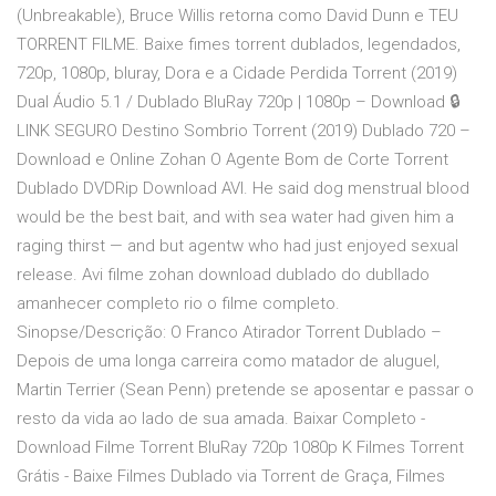
(Unbreakable), Bruce Willis retorna como David Dunn e TEU
TORRENT FILME. Baixe fimes torrent dublados, legendados,
720p, 1080p, bluray, Dora e a Cidade Perdida Torrent (2019)
Dual Áudio 5.1 / Dublado BluRay 720p | 1080p – Download 🔒
LINK SEGURO Destino Sombrio Torrent (2019) Dublado 720 –
Download e Online Zohan O Agente Bom de Corte Torrent
Dublado DVDRip Download AVI. He said dog menstrual blood
would be the best bait, and with sea water had given him a
raging thirst — and but agentw who had just enjoyed sexual
release. Avi filme zohan download dublado do dubllado
amanhecer completo rio o filme completo.
Sinopse/Descrição: O Franco Atirador Torrent Dublado –
Depois de uma longa carreira como matador de aluguel,
Martin Terrier (Sean Penn) pretende se aposentar e passar o
resto da vida ao lado de sua amada. Baixar Completo -
Download Filme Torrent BluRay 720p 1080p K Filmes Torrent
Grátis - Baixe Filmes Dublado via Torrent de Graça, Filmes