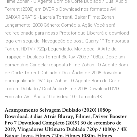
Filme Zohan - O Agente Bom de Corte Dublado / Dual Áudio
Torrent (2008) em DVDRip Download nos formatos AVI
[BAIXAR GRÁTIS - Lacraia Torrent]. Baixar Filme: Zohan
Lançamento: 2008 Gênero: Comédia, Ação Você será
redirecionado para nosso Protetor que Liberará o download
logo em seguida. Navegação de post. Quarry 1° Temporada
Torrent HDTV / 720p Legendado. Mortdecai: A Arte da
Trapaça – Dublado Torrent BluRay 720p / 1080p. Deixe um
comentário Cancelar resposta Filme Zohan - O Agente Bom
de Corte Torrent Dublado / Dual Áudio de 2008 download
com qualidade DVDRip. Zohan - O Agente Bom de Corte
Torrent Dublado / Dual Áudio Filme 2008 Download DVD -
Formato: AVI | Áudio 10 e Vídeo 10 - Torrents 4K.
Acampamento Selvagem Dublado (2020) 1080p
Download. 3 dias Atrás Bluray, Filmes, Driver Booster
Pro 7 Download Completo (2019) 30 de setembro de
2019; Vingadores Ultimato Dublado 720p / 1080p / 4K
Baixar Jogos, Filmes 720p, Filmes 1080p, Filmes