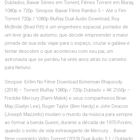
Dublados, Baixar Séries em Torrent, Filmes Torrent em Bluray,
1080p e 720p. Sinopse: Baixar Filme Rambo 5 – Até o Fim
Torrent 720p / 1080p BluRay Dual Áudio Download, Roy
McBride (Brad Pitt) é um engenheiro espacial, portador de
um leve grau de autismo, que decide empreender a maior
jornada de sua vida: viajar para o espaço, cruzar a galáxia e
tentar descobrir o que aconteceu com seu pai, um
astronauta que se perdeu há vinte anos atrás no caminho
para Netuno.
Sinopse: Enfim No Filme Download Bohemian Rhapsody
(2018) – Torrent BluRay 1080p / 720p Dublado + 4K 2160p –
Freddie Mercury (Rami Malek) e seus companheiros Brian
May (Gwilyn Lee), Roger Taylor (Ben Hardy) e John Deacon
(Joseph Mazzello) mudam o mundo da música para sempre
ao formar a banda Queen, durante a década de 1970.Porém,
quando o estilo de vida extravagante de Mercury … Baixar
filme completo Vidro Torrent (2019) Dual Áudio 5.1 / Dublado