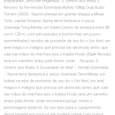
prepararam, sinto-me enganado. O Senhor dos Anéis O
Retorno do Rei-Versão Estendida BluRay 1080p Dual Áudio
Torrent (2003) - Sauron planeja um grande ataque a Minas
Tirith, capital Sinopse: Numa terra fantástica e única,
chamada Terra-Média, um hobbit (seres de estatura entre 80
cm e 1,20 m, com pés peludos e bochechas um pouco
avermelhadas) recebe de presente de seu tio o Um Anel, um
anel mágico e maligno que precisa ser destruído antes que
caia nas mãos do mal.Para isso o hobbit Frodo (Elijah Woods)
terá um caminho árduo pela frente, onde … Sinopse: O
Senhor dos Anéis: A Sociedade do Anel – Versão Estendida
– Numa terra fantástica e única, chamada Terra-Média, um
hobbit recebe de presente de seu tio o Um Anel, um anel
mágico e maligno que precisa ser destruído antes que caia
nas mãos do mal.Para isso o hobbit Frodo terá um caminho
árduo pela frente, onde encontrará perigo, medo e
personagens bizarros. Ao seu lado para o cumprimento
desta jornada aos poucos ele poderá contar com outros