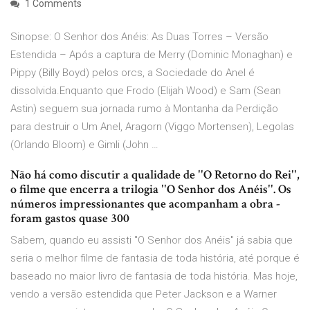
1 Comments
Sinopse: O Senhor dos Anéis: As Duas Torres – Versão
Estendida – Após a captura de Merry (Dominic Monaghan) e
Pippy (Billy Boyd) pelos orcs, a Sociedade do Anel é
dissolvida.Enquanto que Frodo (Elijah Wood) e Sam (Sean
Astin) seguem sua jornada rumo à Montanha da Perdição
para destruir o Um Anel, Aragorn (Viggo Mortensen), Legolas
(Orlando Bloom) e Gimli (John …
Não há como discutir a qualidade de ''O Retorno do Rei'',
o filme que encerra a trilogia ''O Senhor dos Anéis''. Os
números impressionantes que acompanham a obra -
foram gastos quase 300
Sabem, quando eu assisti "O Senhor dos Anéis" já sabia que
seria o melhor filme de fantasia de toda história, até porque é
baseado no maior livro de fantasia de toda história. Mas hoje,
vendo a versão estendida que Peter Jackson e a Warner