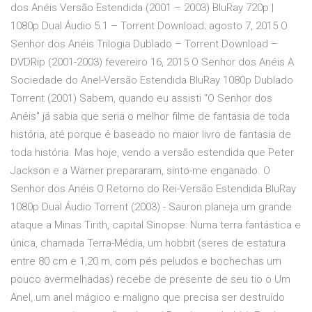
dos Anéis Versão Estendida (2001 – 2003) BluRay 720p |
1080p Dual Áudio 5.1 – Torrent Download; agosto 7, 2015 O
Senhor dos Anéis Trilogia Dublado – Torrent Download –
DVDRip (2001-2003) fevereiro 16, 2015 O Senhor dos Anéis A
Sociedade do Anel-Versão Estendida BluRay 1080p Dublado
Torrent (2001) Sabem, quando eu assisti "O Senhor dos
Anéis" já sabia que seria o melhor filme de fantasia de toda
história, até porque é baseado no maior livro de fantasia de
toda história. Mas hoje, vendo a versão estendida que Peter
Jackson e a Warner prepararam, sinto-me enganado. O
Senhor dos Anéis O Retorno do Rei-Versão Estendida BluRay
1080p Dual Áudio Torrent (2003) - Sauron planeja um grande
ataque a Minas Tirith, capital Sinopse: Numa terra fantástica e
única, chamada Terra-Média, um hobbit (seres de estatura
entre 80 cm e 1,20 m, com pés peludos e bochechas um
pouco avermelhadas) recebe de presente de seu tio o Um
Anel, um anel mágico e maligno que precisa ser destruído