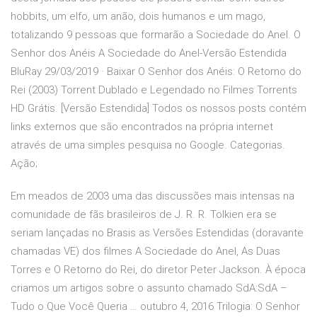
hobbits, um elfo, um anão, dois humanos e um mago,
totalizando 9 pessoas que formarão a Sociedade do Anel. O
Senhor dos Anéis A Sociedade do Anel-Versão Estendida
BluRay 29/03/2019 · Baixar O Senhor dos Anéis: O Retorno do
Rei (2003) Torrent Dublado e Legendado no Filmes Torrents
HD Grátis. [Versão Estendida] Todos os nossos posts contém
links externos que são encontrados na própria internet
através de uma simples pesquisa no Google. Categorias.
Ação;
Em meados de 2003 uma das discussões mais intensas na
comunidade de fãs brasileiros de J. R. R. Tolkien era se
seriam lançadas no Brasis as Versões Estendidas (doravante
chamadas VE) dos filmes A Sociedade do Anel, As Duas
Torres e O Retorno do Rei, do diretor Peter Jackson. À época
criamos um artigos sobre o assunto chamado SdA:SdA –
Tudo o Que Você Queria … outubro 4, 2016 Trilogia: O Senhor